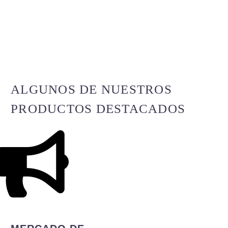
M
Ó
ALGUNOS DE NUESTROS
G
PRODUCTOS DESTACADOS
R
R