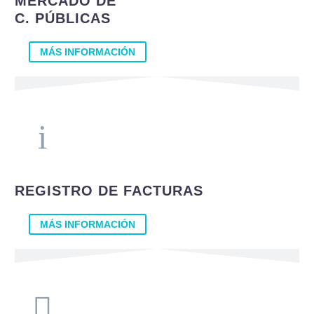
MERCADO DE
C. PÚBLICAS
R
MÁS INFORMACIÓN
M
S
V
REGISTRO DE FACTURAS
MÁS INFORMACIÓN
C